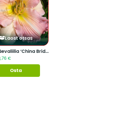
Laost otsas
Aed-päevaliilia ‘China Bride...
3,76
€
Osta