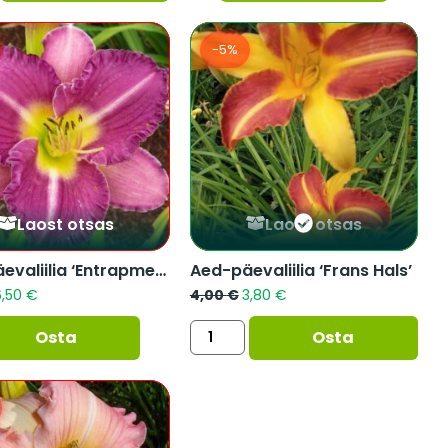
-5%
Laost otsas
Laost otsas
Aed-päevaliilia ‘Entrapment’
Aed-päevaliilia ‘Frans Hals’
6,50
€
4,00
€
3,80
€
Osta
Osta