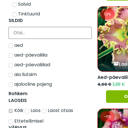
Salvid
Tinktuurid
-3%
SILDID
aed
aed-päevaliilia
Lao
aed-päevaliiliad
aia ilutaim
ajalooline pojeng
4,00
€
3,88
€
Rohkem
O
LAOSEIS
Kõik
Laos
Laost otsas
-4%
Ettetellimisel
VÄRVUS