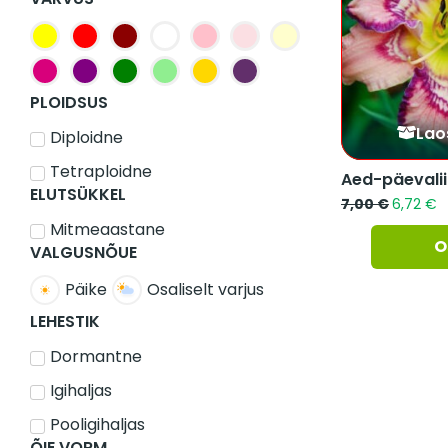
PLOIDSUS
Lao
Diploidne
Tetraploidne
Aed-päevaliil
ELUTSÜKKEL
7,00
€
6,72
€
Mitmeaastane
O
VALGUSNÕUE
Päike
Osaliselt varjus
LEHESTIK
Dormantne
Igihaljas
Pooligihaljas
ÕIE VORM