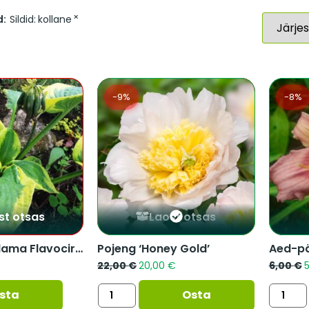
×
d:
Sildid
:
kollane
-9%
-8%
st otsas
Laost otsas
Hosta ‘Tokudama Flavocircinalis...
Pojeng ‘Honey Gold’
Aed-päe
22,00
€
20,00
€
6,00
€
sta
Osta