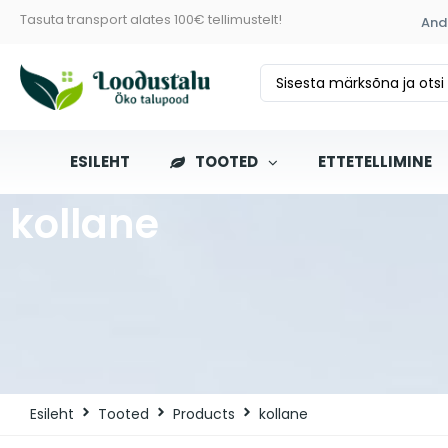
Tasuta transport alates 100€ tellimustelt!
And
ESILEHT
TOOTED
ETTETELLIMINE
kollane
Esileht
Tooted
Products
kollane