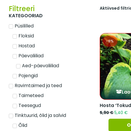
Filtreeri
Aktiivsed filtri
KATEGOORIAD
Püsililled
Floksid
-8%
Hostad
Päevaliiliad
Aed-päevaliiliad
Pojengid
Ravimtaimed ja teed
Lao
Taimeteed
Teesegud
5,90
€
5,40
€
Tinktuurid, õlid ja salvid
O
Õlid