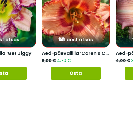
st otsas
Laost otsas
ia ‘Get Jiggy’
Aed-päevaliilia ‘Caren’s Car...
5,00
€
4,70
€
4,00
€
sta
Osta