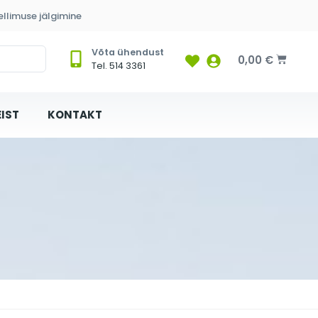
ellimuse jälgimine
Võta ühendust
0,00
€
Tel. 514 3361
IST
KONTAKT