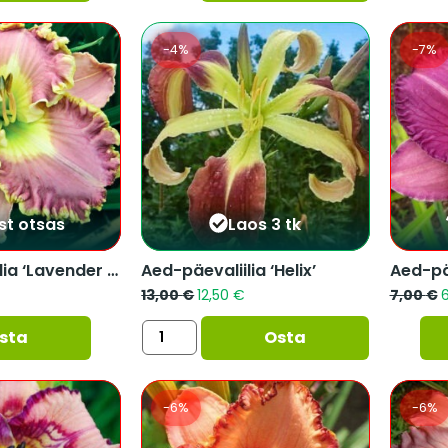
-4%
-7%
st otsas
Laos 3 tk
Aed-päevaliilia ‘Lavender Tutu...
Aed-päevaliilia ‘Helix’
13,00
€
12,50
€
7,00
€
sta
Osta
-6%
-6%