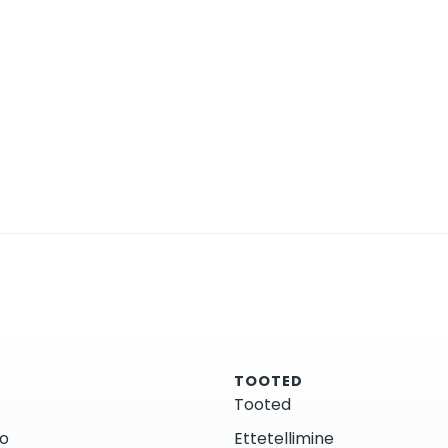
TOOTED
Tooted
fo
Ettetellimine