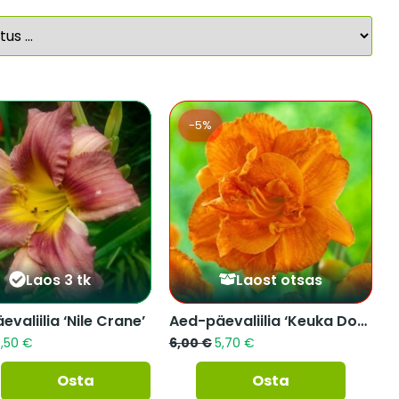
-5%
Laos 3 tk
Laost otsas
valiilia ‘Nile Crane’
Aed-päevaliilia ‘Keuka Doublelicio...
5,50
€
6,00
€
5,70
€
Osta
Osta